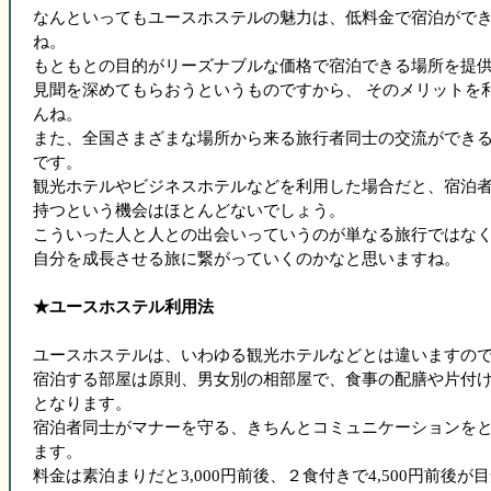
なんといってもユースホステルの魅力は、低料金で宿泊がで
ね。
もともとの目的がリーズナブルな価格で宿泊できる場所を提
見聞を深めてもらおうというものですから、 そのメリットを
んね。
また、全国さまざまな場所から来る旅行者同士の交流ができ
です。
観光ホテルやビジネスホテルなどを利用した場合だと、宿泊
持つという機会はほとんどないでしょう。
こういった人と人との出会いっていうのが単なる旅行ではな
自分を成長させる旅に繋がっていくのかなと思いますね。
★ユースホステル利用法
ユースホステルは、いわゆる観光ホテルなどとは違いますの
宿泊する部屋は原則、男女別の相部屋で、食事の配膳や片付
となります。
宿泊者同士がマナーを守る、きちんとコミュニケーションを
ます。
料金は素泊まりだと3,000円前後、２食付きで4,500円前後が