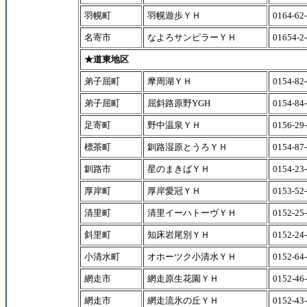
羽幌町
羽幌遊歩ＹＨ
0164-62
名寄市
なよろサンピラーＹＨ
01654-2
★道東地区
弟子屈町
摩周湖ＹＨ
0154-82
弟子屈町
屈斜路原野YGH
0154-84
足寄町
野中温泉ＹＨ
0156-29
標茶町
釧路湿原とうろＹＨ
0154-87
釧路市
星のまきばＹＨ
0154-23
厚岸町
厚岸愛冠ＹＨ
0153-52
清里町
清里イーハトーヴＹＨ
0152-25
斜里町
知床岩尾別ＹＨ
0152-24
小清水町
オホーツク小清水ＹＨ
0152-64
網走市
網走原生花園ＹＨ
0152-46
網走市
網走流氷の丘ＹＨ
0152-43