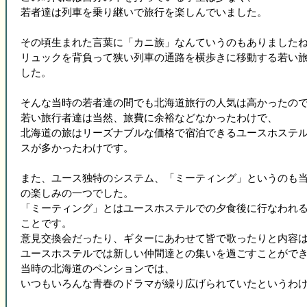
若者達は列車を乗り継いで旅行を楽しんでいました。
その頃生まれた言葉に「カニ族」なんていうのもありました
リュックを背負って狭い列車の通路を横歩きに移動する若い
した。
そんな当時の若者達の間でも北海道旅行の人気は高かったの
若い旅行者達は当然、旅費に余裕などなかったわけで、
北海道の旅はリーズナブルな価格で宿泊できるユースホステ
スが多かったわけです。
また、ユース独特のシステム、「ミーティング」というのも
の楽しみの一つでした。
「ミーティング」とはユースホステルでの夕食後に行なわれ
ことです。
意見交換会だったり、ギターにあわせて皆で歌ったりと内容
ユースホステルでは新しい仲間達との集いを過ごすことがで
当時の北海道のペンションでは、
いつもいろんな青春のドラマが繰り広げられていたというわ