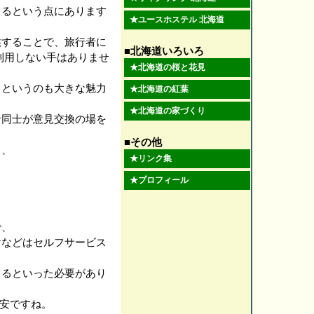
きるという点にあります
★
ユースホステル 北海道
供することで、旅行者に
■北海道いろいろ
利用しない手はありませ
★
北海道の桜と花見
るというのも大きな魅力
★
北海道の紅葉
★
北海道の家づくり
者同士が意見交換の場を
■その他
く、
★
リンク集
★
プロフィール
で、
けなどはセルフサービス
とるといった必要があり
目安ですね。