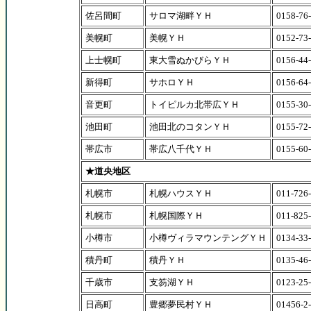
佐呂間町
サロマ湖畔ＹＨ
0158-76
美幌町
美幌ＹＨ
0152-73
上士幌町
東大雪ぬかびらＹＨ
0156-44
新得町
サホロＹＨ
0156-64
音更町
トイピルカ北帯広ＹＨ
0155-30
池田町
池田北のコタンＹＨ
0155-72
帯広市
帯広八千代ＹＨ
0155-60
★道央地区
札幌市
札幌ハウスＹＨ
011-726
札幌市
札幌国際ＹＨ
011-825
小樽市
小樽ヴィラマウンテングＹＨ
0134-33
積丹町
積丹ＹＨ
0135-46
千歳市
支笏湖ＹＨ
0123-25
日高町
豊郷夢民村ＹＨ
01456-2