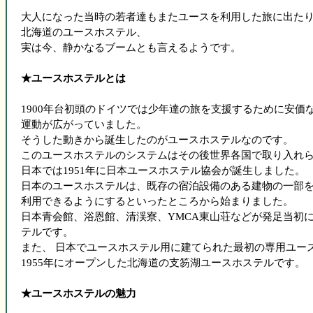
大人になった当時の若者達もまたユースを利用した旅に出た
北海道のユースホステル、
実は今、静かなるブームとも言えるようです。
★ユースホステルとは
1900年台初頭のドイツでは少年達の旅を支援するために安価
運動が広がっていました。
そうした動きから誕生したのがユースホステルなのです。
このユースホステルのシステムはその後世界各国で取り入れ
日本では1951年に日本ユースホステル協会が誕生しました。
日本のユースホステルは、既存の宿泊設備のある建物の一部
利用できるようにするといったところから始まりました。
日本青会館、浴恩館、清渓寮、YMCA東山荘などが発足当初
テルです。
また、 日本でユースホステル用に建てられた最初の専用ユー
1955年にオープンした北海道の支笏湖ユースホステルです。
★ユースホステルの魅力