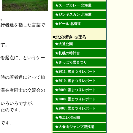
★
スープカレー 北海道
★
ジンギスカン 北海道
ね。
★
ビール 北海道
旅行者達を指した言葉で
■北の街さっぽろ
★
大通公園
です。
★
札幌の時計台
ルを起点に、というケー
★
さっぽろ雪まつり
★
2011. 雪まつりレポート
当時の若者達にとって旅
★
2010. 雪まつりレポート
る滞在者同士の交流会の
★
2009. 雪まつりレポート
★
2008. 雪まつりレポート
はいろいろですが、
★
2007. 雪まつりレポート
きたのです。
★
モエレ沼公園
けです。
★
大倉山ジャンプ競技場