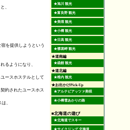
★
旭川 観光
りと、
★
富良野 観光
★
美瑛 観光
★
小樽 観光
★
日高 観光
な宿を提供しようという
★
襟裳岬 観光
★道南編
★
函館 観光
られるようになり、
★道北編
をユースホステルとして
★
稚内 観光
★お出かけPick-Up
に契約されたユースホス
★
アルテピアッツァ美唄
★
小樽雪あかりの路
スは、
■北海道の遊び
★
北海道でスキー
★
サイクリング 北海道