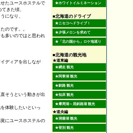
見せたユースホステルで
★
ホワイトイルミネーション
めてきた頃、
ようになり、
■北海道のドライブ
★
ニセコへドライブ！
ったのです。。
★
夕張メロンを求めて
者も多いのではと思われ
★
「北の国から」ロケ地巡り
■北海道の観光地
★道東編
アイディアを出しなが
★
網走 観光
★
阿寒湖 観光
★
釧路 観光
見直そうという動きが出
★
知床 観光
★
摩周湖～屈斜路湖 観光
地を体験したいといっ
★道央編
★
洞爺湖 観光
感覚にユースホステルの
★
登別 観光