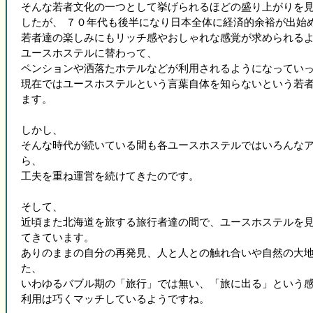
そんな若者文化の一つとして挙げられるほどの盛り上がりを
したが、 ７０年代も後半になり日本全体に経済的余裕が出始
若者達の楽しみにもリッチ感やおしゃれな感覚が求められる
ユースホステルに替わって、
ペンションや洒落たホテルなどが利用されるようになってい
現在ではユースホステルという言葉自体を知らないという若
ます。
しかし、
そんな時代が続いている間も各ユースホステルではいろんな
ら、
工夫を重ね運営を続けてきたのです。
そして、
近頃また北海道を旅する旅行者達の間で、ユースホステルを
てきています。
ありのままの自分の再発見、人と人との触れ合いや自然の大
た、
いわゆるバブル期の「旅行」では無い、「旅に出る」という
利用は巧くマッチしているようですね。