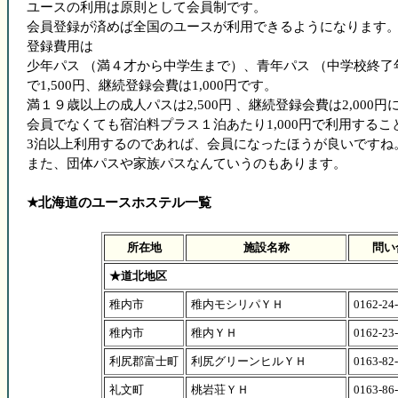
ユースの利用は原則として会員制です。
会員登録が済めば全国のユースが利用できるようになります
登録費用は
少年パス （満４才から中学生まで）、青年パス （中学校終
で1,500円、継続登録会費は1,000円です。
満１９歳以上の成人パスは2,500円 、継続登録会費は2,000
会員でなくても宿泊料プラス１泊あたり1,000円で利用する
3泊以上利用するのであれば、会員になったほうが良いですね
また、団体パスや家族パスなんていうのもあります。
★北海道のユースホステル一覧
所在地
施設名称
問い
★道北地区
稚内市
稚内モシリパＹＨ
0162-24
稚内市
稚内ＹＨ
0162-23
利尻郡富士町
利尻グリーンヒルＹＨ
0163-82
礼文町
桃岩荘ＹＨ
0163-86